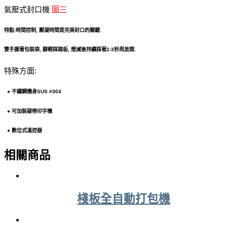
氣壓式封口機
圖三
特點:時間控制, 壓凝時間是完美封口的關鍵.
雙手握著包裝袋, 腳輕踩踏板, 燈滅後持續踩著2-3秒再放開.
特殊方面:
● 不鏽鋼機身SUS #304
● 可加裝碳帶印字機
● 數位式溫控器
相關商品
棧板全自動打包機