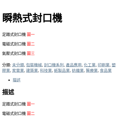
瞬熱式封口機
足踏式封口機
圖一
電磁式封口機
圖二
氣壓式封口機
圖三
分類:
未分類
,
包裝機械
,
封口機系列
,
產品應用
,
化工業
,
印刷業
,
塑
膠業
,
家電業
,
建築業
,
科技業
,
紙製品業
,
紡織業
,
醫療業
,
食品業
描述
描述
足踏式封口機
圖一
電磁式封口機
圖二