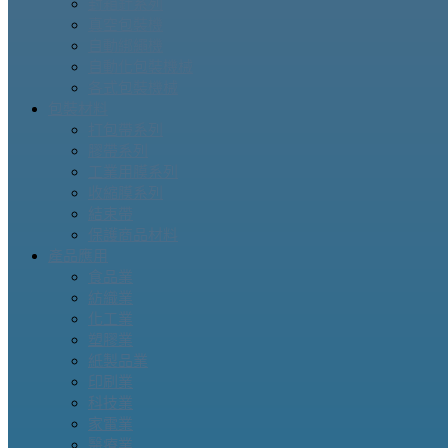
封箱針系列
真空包裝機
自動綁繩機
自動化包裝機械
各式包裝機械
包裝材料
打包帶系列
膠帶系列
工業用膜系列
收縮膜系列
結束帶
保護商品材料
產品應用
食品業
紡織業
化工業
塑膠業
紙製品業
印刷業
科技業
家電業
醫療業