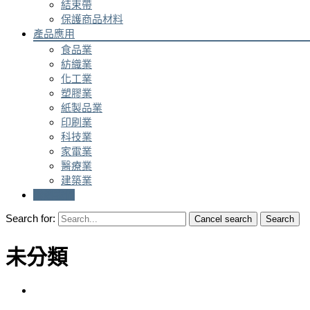
結束帶
保護商品材料
產品應用
食品業
紡織業
化工業
塑膠業
紙製品業
印刷業
科技業
家電業
醫療業
建築業
聯絡我們
Search for:
Cancel search
Search
未分類