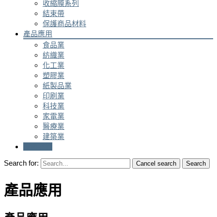
收縮膜系列
結束帶
保護商品材料
產品應用
食品業
紡織業
化工業
塑膠業
紙製品業
印刷業
科技業
家電業
醫療業
建築業
聯絡我們
Search for:
Cancel search
Search
產品應用