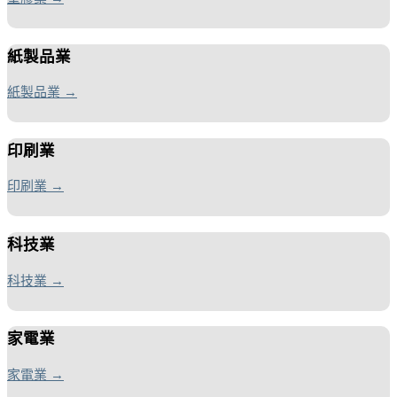
紙製品業
紙製品業 →
印刷業
印刷業 →
科技業
科技業 →
家電業
家電業 →