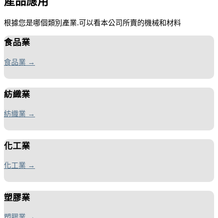
產品應用
根據您是哪個類別產業.可以看本公司所賣的機械和材料
食品業
食品業 →
紡織業
紡織業 →
化工業
化工業 →
塑膠業
塑膠業 →