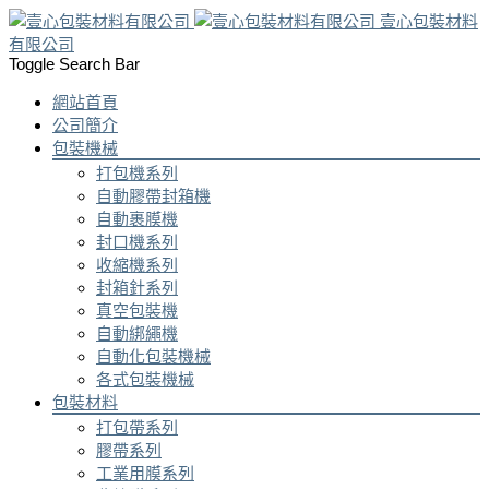
壹心包裝材料
有限公司
Toggle Search Bar
網站首頁
公司簡介
包裝機械
打包機系列
自動膠帶封箱機
自動裹膜機
封口機系列
收縮機系列
封箱針系列
真空包裝機
自動綁繩機
自動化包裝機械
各式包裝機械
包裝材料
打包帶系列
膠帶系列
工業用膜系列