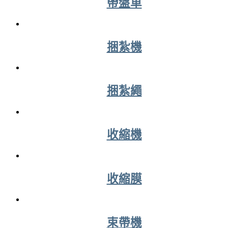
帶盤車
捆紮機
捆紮繩
收縮機
收縮膜
束帶機