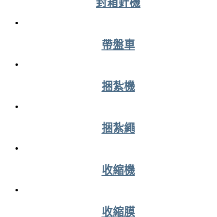
封箱針機
帶盤車
捆紮機
捆紮繩
收縮機
收縮膜