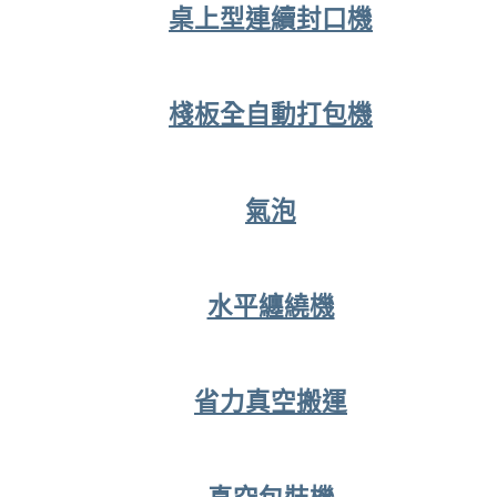
桌上型連續封口機
棧板全自動打包機
氣泡
水平纏繞機
省力真空搬運