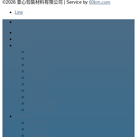
©2026 壹心包裝材料有限公司 | Service by
60km.com
Line
Line
網站首頁
公司簡介
包裝機械
打包機系列
自動膠帶封箱機
自動裹膜機
封口機系列
收縮機系列
封箱針系列
真空包裝機
自動綁繩機
自動化包裝機械
各式包裝機械
包裝材料
打包帶系列
膠帶系列
工業用膜系列