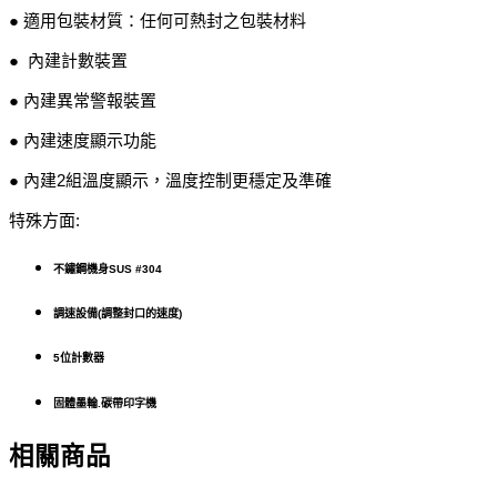
● 適用包裝材質：任何可熱封之包裝材料
● 內建計數裝置
● 內建異常警報裝置
● 內建速度顯示功能
● 內建2組溫度顯示，溫度控制更穩定及準確
特殊方面:
不鏽鋼機身SUS #304
調速設備(調整封口的速度)
5位計數器
固體墨輪.碳帶印字機
相關商品